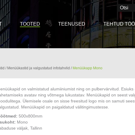
T
TOOTED
TEENUSED
TEHTUD TÖ
tid
/
Menüükastid ja valgustatud infotahvlid
/
Menüükapp Mono
enüükapid on valmistatud alumiiniumist ning on pulbervärvitud. Esiuk
ahetamiseks avatav ning võtmega lukustatav. Menüükapid on seest va
oodulitega. Ülemisele osale on sisse freesitud logo mis on samuti sees
algustatud. Menüükapid on paigaldatud välitingimustesse.
õõtmed:
500x800mm
sukoht:
Mono
abaduse väljak, Tallinn