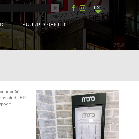
EST
ÖD
SUURPROJEKTID
s on menüü
lgustatud LED
tpoolt