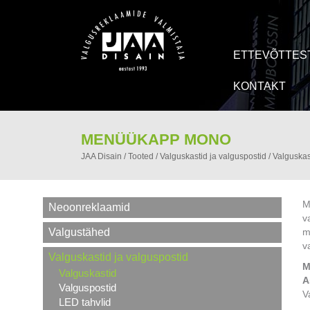
ETTEVÕTTES
KONTAKT
MENÜÜKAPP MONO
JAA Disain
/
Tooted
/
Valguskastid ja valguspostid
/
Valguskas
M
Neoonreklaamid
v
Valgustähed
m
v
Valguskastid ja valguspostid
M
Valguskastid
A
Valguspostid
V
LED tahvlid