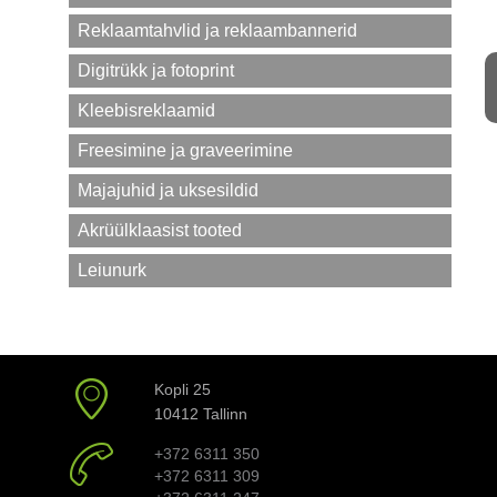
Reklaamtahvlid ja reklaambannerid
Digitrükk ja fotoprint
Kleebisreklaamid
Freesimine ja graveerimine
Majajuhid ja uksesildid
Akrüülklaasist tooted
Leiunurk
Kopli 25
10412 Tallinn
+372 6311 350
+372 6311 309