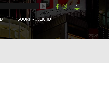
EST
ÖD
SUURPROJEKTID