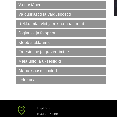
Valgustähed
Valguskastid ja valguspostid
Reklaamtahvlid ja reklaambannerid
Digitrükk ja fotoprint
Kleebisreklaamid
Freesimine ja graveerimine
Majajuhid ja uksesildid
Akrüülklaasist tooted
Leiunurk
Kopli 25
10412 Tallinn