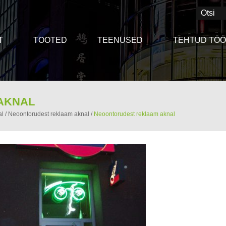
T
TOOTED
TEENUSED
TEHTUD TÖ
AKNAL
al
/
Neoontorudest reklaam aknal
/
Neoontorudest reklaam aknal