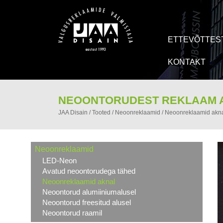
ETTEVÕTTES
KONTAKT
NEOONTORUDEST REKLAAM 
JAA Disain
/
Tooted
/
Neoonreklaamid
/
Neoonreklaamid akn
Neoonreklaamid
LED-Neon
Avatud neoontorudega tähed
Neoonreklaamid aknal
Neoontorud alumiiniumalusel
Neoontorud freesitud alusel
Neoontorud raamil