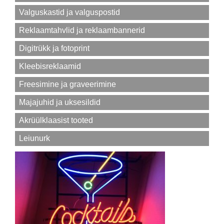
Valguskastid ja valguspostid
Reklaamtahvlid ja reklaambannerid
Digitrükk ja fotoprint
Kleebisreklaamid
Freesimine ja graveerimine
Majajuhid ja uksesildid
Akrüülklaasist tooted
Leiunurk