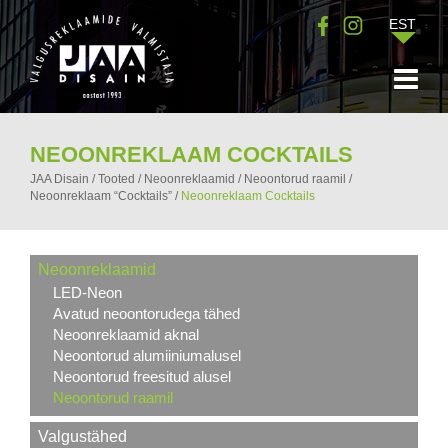
EST
NEOONREKLAAM COCKTAILS
JAA Disain
/
Tooted
/
Neoonreklaamid
/
Neoontorud raamil
/
Neoonreklaam “Cocktails”
/
Neoonreklaam Cocktails
Neoonreklaamid
LED-Neon
Avatud neoontorudega tähed
Neoonreklaamid aknal
Neoontorud alumiiniumalusel
Neoontorud freesitud alusel
Neoontorud raamil
Valgustähed