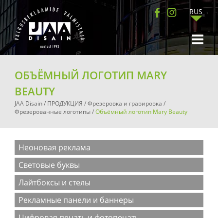
RUS
ОБЪЁМНЫЙ ЛОГОТИП MARY
BEAUTY
JAA Disain
/
ПРОДУКЦИЯ
/
Фрезеровка и гравировка
/
Фрезерованные логотипы
/
Объёмный логотип Mary Beauty
Неоновая реклама
Световые буквы
Лайтбоксы и стелы
Рекламные панели и баннеры
Цифровая печать и фотопечать