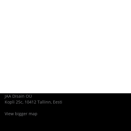
JAA Disain OÜ
Kopli 25c, 10412 Tallinn, Eesti
View bigger map