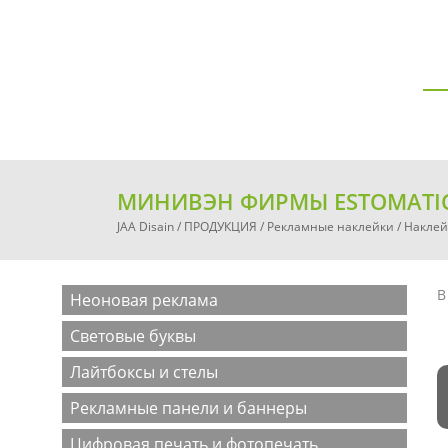
О ФИРМЕ
ПР
КРУПНЫЕ ПРОЕКТ
МИНИВЭН ФИРМЫ ESTOMATI
JAA Disain
/
ПРОДУКЦИЯ
/
Рекламные наклейки
/
Наклей
В
Неоновая реклама
Световые буквы
Лайтбоксы и стелы
Рекламные панели и баннеры
Цифровая печать и фотопечать