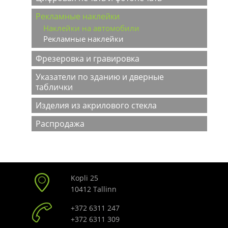
Рекламные наклейки
Наклейки на автомобили
Рекламные наклейки
Фрезеровка и гравировка
Указатели по зданию и дверные
таблички
Изделия из акрилового стекла
Распродажа
Kopli 25
10412 Tallinn
+372 6311 247
+372 6311 309