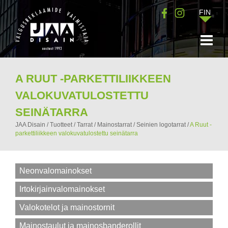
FIN
A RUUT -PARKETTILIIKKEEN
VALOKUVATULOSTETTU
SEINÄTARRA
JAA Disain
/
Tuotteet
/
Tarrat
/
Mainostarrat
/
Seinien logotarrat
/
A Ruut -
parkettiliikkeen valokuvatulostettu seinätarra
Neonvalomainokset
Irtokirjainvalomainokset
Valokotelot ja mainostornit
Mainostaulut ja mainosbanderollit