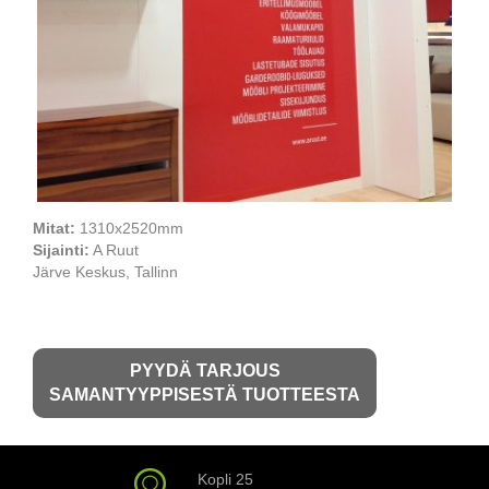
Mitat:
1310x2520mm
Sijainti:
A Ruut
Järve Keskus, Tallinn
PYYDÄ TARJOUS
SAMANTYYPPISESTÄ TUOTTEESTA
Kopli 25