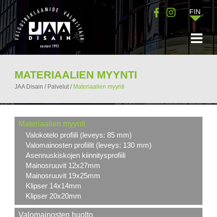
FIN
MATERIAALIEN MYYNTI
JAA Disain
/
Palvelut
/
Materiaalien myynti
Materiaalien myynti
Valokotelo profiili (leveys: 85 mm)
Valomainosten profiilit (leveys: 130 mm)
Asennuskiskojen kiinnitysprofiili
Mainosruuvit 12x27mm
Mainosruuvit 19x25mm
Klipser 14x14mm
Klipser 20x20mm
Valomainosten huolto