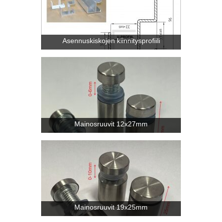
Asennuskiskojen kiinnitysprofiili
Mainosruuvit 12x27mm
Mainosruuvit 19x25mm