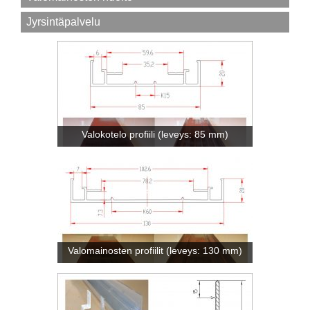
Jyrsintäpalvelu
Valokotelo profiili (leveys: 85 mm)
Valomainosten profiilit (leveys: 130 mm)