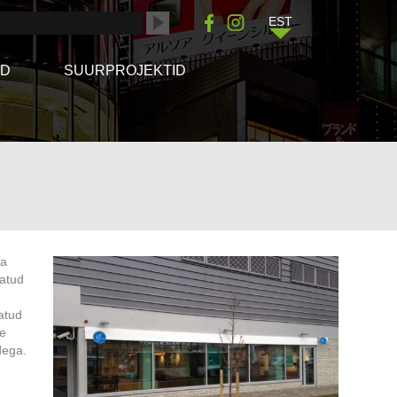
EST
ÖD
SUURPROJEKTID
ba
tatud
atud
le
dega.