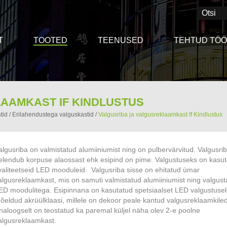
T
TOOTED
TEENUSED
TEHTUD TÖ
AAMKAST IF KINDLUSTUS
tid
/
Erilahendustega valguskastid
/
Valgusriba ja valgusreklaamkast If Kindlustus
algusriba on valmistatud alumiiniumist ning on pulbervärvitud. Valgusri
elendub korpuse alaossast ehk esipind on pime. Valgustuseks on kasu
valiteetseid LED mooduleid. Valgusriba sisse on ehitatud ümar
algusreklaamkast, mis on samuti valmistatud alumiiniumist ning valgust
ED moodulitega. Esipinnana on kasutatud spetsiaalset LED valgustuse
õeldud akrüülklaasi, millele on dekoor peale kantud valgusreklaamkile
naloogselt on teostatud ka paremal küljel näha olev 2-e poolne
algusreklaamkast.