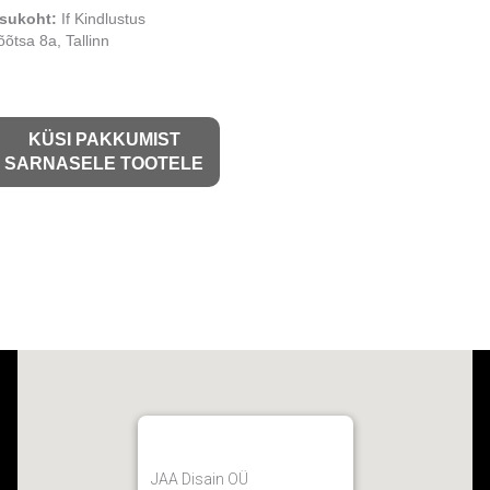
sukoht:
If Kindlustus
õõtsa 8a, Tallinn
KÜSI PAKKUMIST
SARNASELE TOOTELE
JAA Disain OÜ