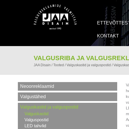
ETTEVÕTTES
KONTAKT
VALGUSRIBA JA VALGUSREKL
JAA Disain
/
Tooted
/
Valguskastid ja valguspostid
/
Valguskas
V
Neoonreklaamid
h
Valgustähed
k
v
Valguskastid ja valguspostid
L
Valguskastid
m
Valguspostid
A
v
LED tahvlid