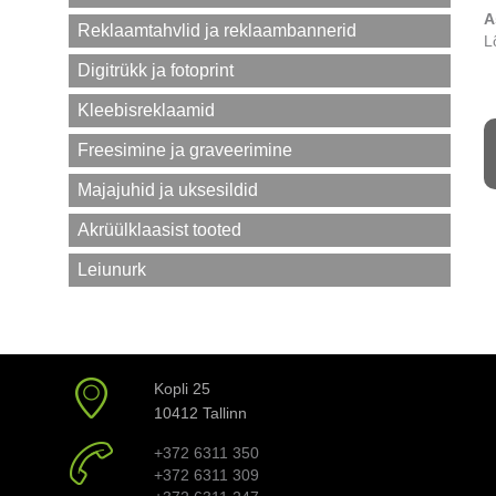
A
Reklaamtahvlid ja reklaambannerid
L
Digitrükk ja fotoprint
Kleebisreklaamid
Freesimine ja graveerimine
Majajuhid ja uksesildid
Akrüülklaasist tooted
Leiunurk
Kopli 25
10412 Tallinn
+372 6311 350
+372 6311 309